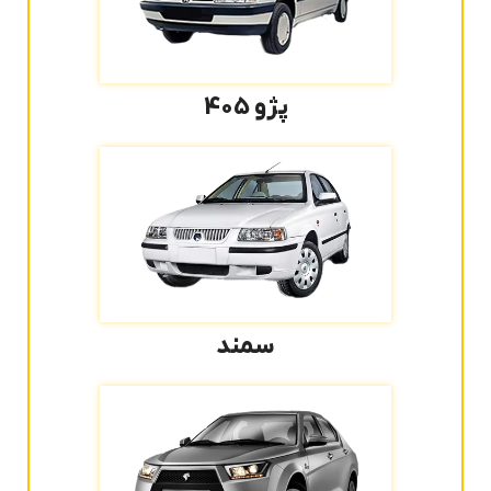
پژو 405
سمند